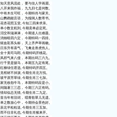
 不知天意风流处， 要与佳人学画眉。
 三八开来我作福， 九九归七是何数。
 刑中有木生可旺， 今期特肖与家关。
 陇山鹦鹉能言语， 为报闺人数寄书。
 梅花杏花照玉堂, 今知三四来求亲。
 合单小数玄机到, 今期卖单必定死。
 血泪交和滋淋淋， 今期道人出难题。
 香消烛暗四六定， 今期特码一四排。
 猩猩血彩系头标， 天上齐声举画桡。
 旭日东升有喜气， 飞禽走兽虎伤人。
 十全十美司马郎, 今期特码开桃花。
 歪风邪气来八侵， 本期出码三六九。
 日行千里是骏马， 本期五九定有尾。
 花红柳绿任君选, 今期特码开四五。
 不見棺材不掉淚, 今期生肖北方找。
 踏玻平原芳草绿, 今期生肖三七加。
 农家无收怨牛马， 本期特码应是小。
 中间隔著三三恋， 今期三六正有码。
 多情却似总无情, 今期生肖二九定。
 十首当年有旧词， 唱青歌翠儿无遗。
 合单之数放心中， 今期待会景色好。
 星辰北半粒粒送, 今期生肖三五加。
 来而不往非礼也, 今期生肖猴来开。