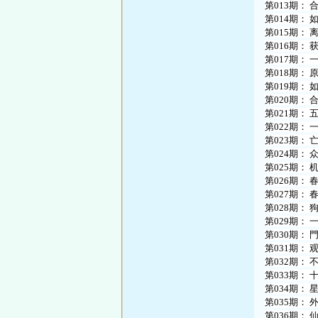
第013期：
第014期：
第015期：
第016期：
第017期：
第018期：
第019期：
第020期：
第021期：
第022期：
第023期：
第024期：
第025期：
第026期：
第027期：
第028期：
第029期：
第030期：
第031期：
第032期：
第033期：
第034期：
第035期：
第036期：