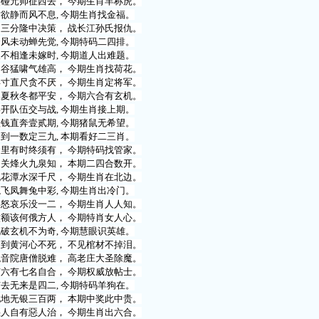
 太碰元帅征西去， 今期生肖羊称虎。
 树欲静而风不息, 今期生肖找金福。
 定三分隆中决策， 战长江孙氏报仇。
 金风未动蝉先觉, 今期特码二四排。
 恨不相逢未嫁时, 今期道人出难题。
 幽谷猛啸气雄高， 今期生肖找荷花。
 得寸直尺贪不厌， 今期生肖定将军。
 春夏秋冬都平安， 今期六合有玄机。
 摆开队伍交与战, 今期生肖接上期。
 欲钱直奔壹贰期, 今期猪鼠无希望。
 逢到一数定三九, 本期看好二三肖。
 命里有时终须有， 今期特码找管家。
 边关烽火九泉知， 本期二四合数开。
 桃花潭水深千尺， 今期生肖在北边。
 龙飞凤舞兔中彩, 今期生肖出冷门。
 喜怒哀乐没一二， 今期生肖人人知。
 六额该何俄方人， 今期特肖女人心。
 说破玄机不为奇, 今期慧眼识英雄。
 不到黄河心不死， 不见棺材不掉泪。
 观音院唐僧脱难， 高老庄大圣除魔。
 有六有七名自合， 今期权威放帖士。
 有去无来是四二, 今期特码羊狗在。
 此地无银三百两， 本期中奖此中贵。
 惡人自有惡人治， 今期生肖出六合。