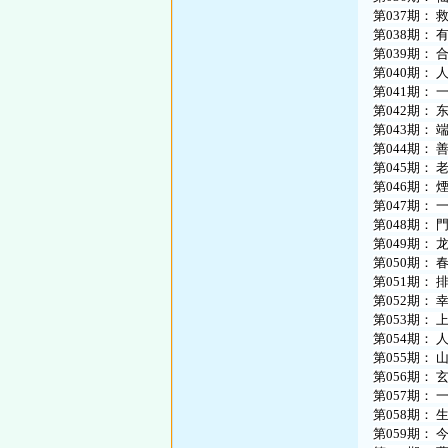
第037期：
第038期：
第039期：
第040期：
第041期：
第042期：
第043期：
第044期：
第045期：
第046期：
第047期：
第048期：
第049期：
第050期：
第051期：
第052期：
第053期：
第054期：
第055期：
第056期：
第057期：
第058期：
第059期：