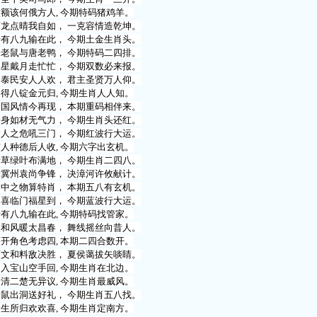
 六额该何俄方人, 今期特码猪鸡羊。
 画龙点晴我自如， 一克容情造乾坤。
 十有八九输在此， 今期土金生肖头。
 米老鼠与唐老鸭， 今期特码二四排。
 披星戴月走忙忙， 今期双数必来报。
 国泰民安人人欢， 君主圣贤万人仰。
 捧得八锭金元归, 今期生肖人人知。
 它国风情今再现， 本期重码相伴来。
 一身如材无气力， 今期生肖头还红。
 趁人之危吼三门， 今期红波行大运。
 前人种德后人收, 今期六字出玄机。
 青草绿叶布满地， 今期生肖二四八。
 夺冀州袁尚争锋， 决漳河许攸献计。
 家中之物算特肖， 本期五八有玄机。
 双喜临门福星到， 今期蓝波行大运。
 十有八九输在此, 今期特码找管家。
 灵和风暖太昌春， 舞线摇丝向昔人。
 离开角色考虑四, 本期二四合数开。
 贾文和料敌决胜， 夏侯蔼拔矢啖睛。
 如入宝山空手回, 今期生肖在北边。
 一清二楚无异议, 今期生肖最威风。
 老鼠出洞送好礼， 今期生肖五八找。
 众生所归欢欢喜, 今期生肖定南方。