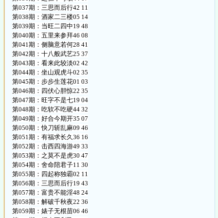
第037期：三思而后行42 11
第038期：酒家二三楼05 14
第039期：当旺二四中19 48
第040期：五里来参拜46 08
第041期：侧脑意若何28 41
第042期：十八般武艺25 37
第043期：看来此较淡02 42
第044期：坐山观虎斗02 35
第045期：步步生莲花01 03
第046期：四伏心胆惊22 35
第047期：旺字不是七19 04
第048期：吃软不吃硬44 32
第049期：好合今期开35 07
第050期：快刀斩乱麻09 46
第051期：有福求长久36 16
第052期：击西四海游49 33
第053期：之莫不是虎30 47
第054期：舍命陪君子11 30
第055期：四起称独霸02 11
第056期：三思而后行19 43
第057期：富贵不能淫48 24
第058期：解破千秋夜22 36
第059期：婊子无根苗06 46