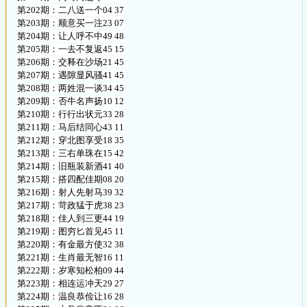
第202期：二八送一个04 37
第203期：顺意买一注23 07
第204期：让人呼不中49 48
第205期：一去不复返45 15
第206期：交释在沙场21 45
第207期：遇隙显风骚41 45
第208期：两姓混一谈34 45
第209期：否牛名声扬10 12
第210期：行行出状元33 28
第211期：马后结同心43 11
第212期：穿北图享受18 35
第213期：三右单珠在15 42
第214期：旧瓶装新酒41 40
第215期：搭四配佳期08 20
第216期：射人先射马39 32
第217期：苛政猛于虎38 23
第218期：佳人到三更44 19
第219期：图穷匕首见45 11
第220期：有金最方使32 38
第221期：生肖最无智16 11
第222期：岁寒知松柏09 44
第223期：相连运冲天29 27
第224期：温良恭俭让16 28