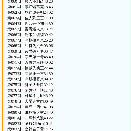
第060期：损人不利己48 23
第061期：事后诸葛亮16 43
第062期：狗前说分明24 02
第063期：佳人到三更11 09
第064期：四八开今期44 30
第065期：富贵逼人来13 24
第066期：断来又续续39 42
第067期：今期报喜来26 23
第068期：生肖为六台08 06
第069期：读书破万卷33 47
第070期：字天第一号45 49
第071期：万贯龙王殿49 02
第072期：擒贼先擒王27 44
第073期：立马正一言34 30
第074期：今期报喜来09 32
第075期：狮子大开口32 12
第076期：两姓混一谈11 43
第077期：可望不可即48 20
第078期：久旱逢甘雨36 49
第079期：当旺二四中47 08
第080期：眦蜉撼大树24 49
第081期：二码和八数48 22
第082期：隔行如隔山16 41
第083期：之计在于黄14 25