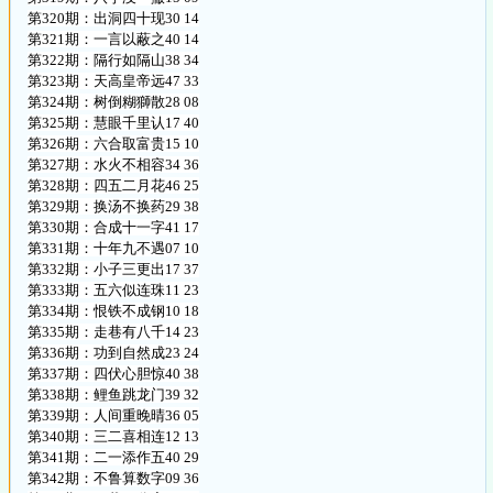
第320期：出洞四十现30 14
第321期：一言以蔽之40 14
第322期：隔行如隔山38 34
第323期：天高皇帝远47 33
第324期：树倒糊獅散28 08
第325期：慧眼千里认17 40
第326期：六合取富贵15 10
第327期：水火不相容34 36
第328期：四五二月花46 25
第329期：换汤不换药29 38
第330期：合成十一字41 17
第331期：十年九不遇07 10
第332期：小子三更出17 37
第333期：五六似连珠11 23
第334期：恨铁不成钢10 18
第335期：走巷有八千14 23
第336期：功到自然成23 24
第337期：四伏心胆惊40 38
第338期：鲤鱼跳龙门39 32
第339期：人间重晚晴36 05
第340期：三二喜相连12 13
第341期：二一添作五40 29
第342期：不鲁算数字09 36