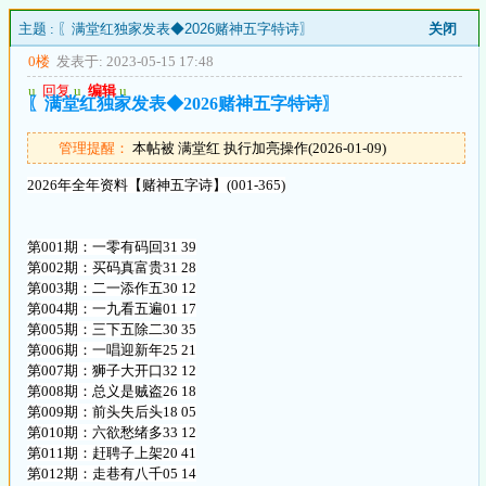
主题 :
〖满堂红独家发表◆2026赌神五字特诗〗
关闭
0楼
发表于: 2023-05-15 17:48
u
回复
u
编辑
u
〖满堂红独家发表◆2026赌神五字特诗〗
管理提醒：
本帖被 满堂红 执行加亮操作(2026-01-09)
2026年全年资料【赌神五字诗】(001-365)
第001期：一零有码回31 39
第002期：买码真富贵31 28
第003期：二一添作五30 12
第004期：一九看五遍01 17
第005期：三下五除二30 35
第006期：一唱迎新年25 21
第007期：狮子大开口32 12
第008期：总义是贼盗26 18
第009期：前头失后头18 05
第010期：六欲愁绪多33 12
第011期：赶聘子上架20 41
第012期：走巷有八千05 14