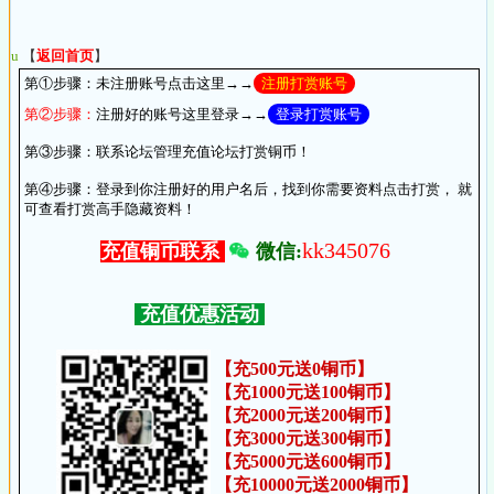
u
【
返回首页
】
第①步骤：
未注册账号点击这里→→
注册打赏账号
第②步骤：
注册好的账号这里登录→→
登录打赏账号
第③步骤：
联系论坛管理充值论坛打赏铜币！
第④步骤：
登录到你注册好的用户名后，找到你需要资料点击打赏， 就
可查看打赏高手隐藏资料！
kk345076
微信:
充值铜币联系
充值优惠活动
【充500元送0铜币】
【充1000元送100铜币】
【充2000元送200铜币】
【充3000元送300铜币】
【充5000元送600铜币】
【充10000元送2000铜币】