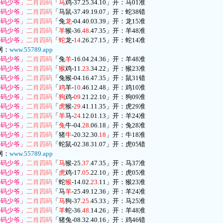
特码少爷」
二肖四码
「
马
鸡-37.25.34.10」开：马01准
特码少爷」
二肖四码
「马鼠-37.49.19.07」开：蛇38错
特码少爷」
二肖四码
「兔
龙
-04.40.03.39」开：龙15准
特码少爷」
二肖四码
「
羊
猴-36.
48
.47.35」开：羊48准
特码少爷」
二肖四码
「
蛇
龙-
14
.26.27.15」开：蛇14准
网：
www.55789.app
特码少爷」
二肖四码
「兔
羊
-16.04.24.36」开：羊48准
特码少爷」
二肖四码
「
猴
鸡-11.
23
.34.22」开：猴23准
特码少爷」
二肖四码
「兔猴-04.16.47.35」开：鼠31错
特码少爷」
二肖四码
「
鸡
羊-
10
.46.12.48」开：鸡10准
特码少爷」
二肖四码
「
狗
鸡-
09
.21.22.10」开：狗09准
特码少爷」
二肖四码
「
虎
猴-
29
.41.11.35」开：虎29准
特码少爷」
二肖四码
「
羊
马-
24
.12.01.13」开：羊24准
特码少爷」
二肖四码
「
兔
牛-04.
28
.06.18」开：兔28准
特码少爷」
二肖四码
「猪
牛
-20.32.30.
18
」开：牛18准
特码少爷」
二肖四码
「蛇鼠-02.38.31.07」开：虎05错
网：
www.55789.app
特码少爷」
二肖四码
「
马
猴-25.
37
.47.35」开：马37准
特码少爷」
二肖四码
「
虎
鸡-17.
05
.22.10」开：虎05准
特码少爷」
二肖四码
「蛇
猴
-14.02.
23
.11」开：猴23准
特码少爷」
二肖四码
「马
羊
-25.49.12.36」开：羊24准
特码少爷」
二肖四码
「
马
狗-37.
25
.45.33」开：马25准
特码少爷」
二肖四码
「
羊
蛇-36.
48
.14.26」开：羊48准
特码少爷」
二肖四码
「猪兔-08.32.40.16」开：鸡46错