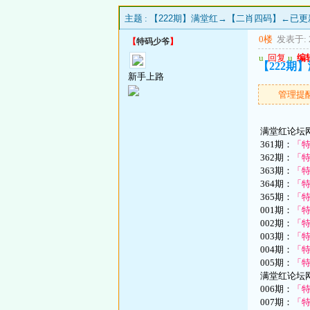
主题 :
【222期】满堂红→【二肖四码】←已更
0楼
发表于: 2
【
特码少爷
】
u
回复
u
编
【222期
新手上路
管理提
满堂红论坛
361期：
「
362期：
「
363期：
「
364期：
「
365期：
「
001期：
「
002期：
「
003期：
「
004期：
「
005期：
「
满堂红论坛
006期：
「
007期：
「