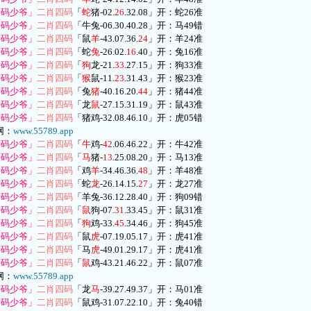
特码少爷」
二肖四码
「
蛇
猪-02.
26
.32.08」开：蛇26准
特码少爷」
二肖四码
「牛兔-06.30.40.28」开：马49错
特码少爷」
二肖四码
「鼠
羊
-43.07.36.
24
」开：羊24准
特码少爷」
二肖四码
「蛇
兔
-26.02.
16
.40」开：兔16准
特码少爷」
二肖四码
「
狗
龙-21.
33
.27.15」开：狗33准
特码少爷」
二肖四码
「
猴
鼠-11.
23
.31.43」开：猴23准
特码少爷」
二肖四码
「兔
猪
-40.16.20.
44
」开：猪44准
特码少爷」
二肖四码
「龙
鼠
-27.15.31.19」开：鼠43准
特码少爷」
二肖四码
「猪鸡-32.08.46.10」开：虎05错
网：
www.55789.app
特码少爷」
二肖四码
「
牛
鸡-
42
.06.46.22」开：牛42准
特码少爷」
二肖四码
「
马
猪-
13
.25.08.20」开：马13准
特码少爷」
二肖四码
「鸡
羊
-34.46.36.
48
」开：羊48准
特码少爷」
二肖四码
「蛇
龙
-26.14.15.
27
」开：龙27准
特码少爷」
二肖四码
「羊兔-36.12.28.40」开：狗09错
特码少爷」
二肖四码
「
鼠
狗-07.
31
.33.45」开：鼠31准
特码少爷」
二肖四码
「
狗
鸡-33.
45
.34.46」开：狗45准
特码少爷」
二肖四码
「鼠
虎
-07.19.05.17」开：虎41准
特码少爷」
二肖四码
「马
虎
-49.01.29.17」开：虎41准
特码少爷」
二肖四码
「
鼠
鸡-43.21.46.22」开：鼠07准
网：
www.55789.app
特码少爷」
二肖四码
「龙
马
-39.27.49.37」开：马01准
特码少爷」
二肖四码
「鼠鸡-31.07.22.10」开：兔40错