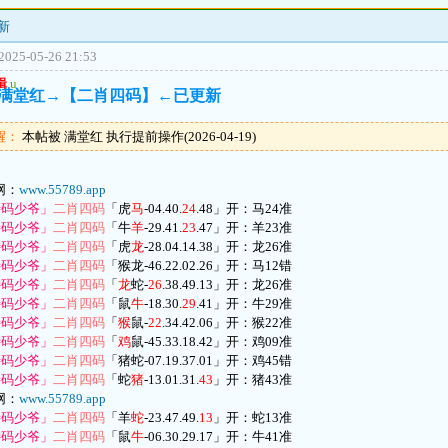
新
025-05-26 21:53
辑
u
】满堂红→【二肖四码】←已更新
醒：
本帖被 满堂红 执行提前操作(2026-04-19)
网：
www.55789.app
特码少爷」
二肖四码
「虎
马
-04.40.
24
.48」开：马24准
特码少爷」
二肖四码
「牛
羊
-29.41.
23
.47」开：羊23准
特码少爷」
二肖四码
「虎
龙
-28.04.14.38」开：龙26准
特码少爷」
二肖四码
「猴龙-46.22.02.26」开：马12错
特码少爷」
二肖四码
「
龙
蛇-
26
.38.49.13」开：龙26准
特码少爷」
二肖四码
「鼠
牛
-18.30.
29
.41」开：牛29准
特码少爷」
二肖四码
「
猴
鼠-
22
.34.42.06」开：猴22准
特码少爷」
二肖四码
「
鸡
鼠-45.33.18.42」开：鸡09准
特码少爷」
二肖四码
「猪蛇-07.19.37.01」开：鸡45错
特码少爷」
二肖四码
「蛇
猪
-13.01.31.
43
」开：猪43准
网：
www.55789.app
特码少爷」
二肖四码
「羊
蛇
-23.47.49.
13
」开：蛇13准
特码少爷」
二肖四码
「鼠
牛
-06.30.29.17」开：牛41准