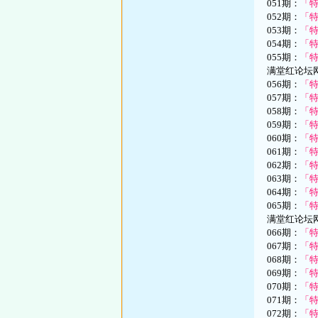
051期：
「
052期：
「
053期：
「
054期：
「
055期：
「
满堂红论坛
056期：
「
057期：
「
058期：
「
059期：
「
060期：
「
061期：
「
062期：
「
063期：
「
064期：
「
065期：
「
满堂红论坛
066期：
「
067期：
「
068期：
「
069期：
「
070期：
「
071期：
「
072期：
「