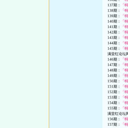
137期：
「
138期：
「
139期：
「
140期：
「
141期：
「
142期：
「
143期：
「
144期：
「
145期：
「
满堂红论坛
146期：
「
147期：
「
148期：
「
149期：
「
150期：
「
151期：
「
152期：
「
153期：
「
154期：
「
155期：
「
满堂红论坛
156期：
「
157期：
「