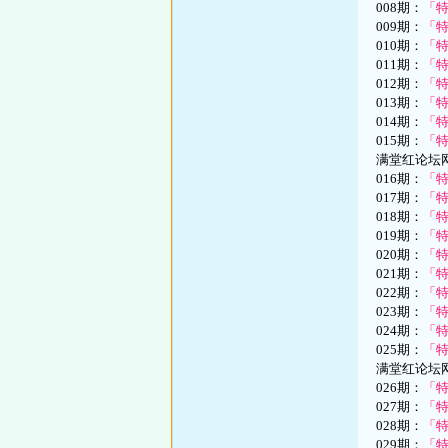
008期：
「
009期：
「
010期：
「
011期：
「
012期：
「
013期：
「
014期：
「
015期：
「
满堂红论坛
016期：
「
017期：
「
018期：
「
019期：
「
020期：
「
021期：
「
022期：
「
023期：
「
024期：
「
025期：
「
满堂红论坛
026期：
「
027期：
「
028期：
「
029期：
「