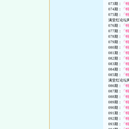
073期：
「
074期：
「
075期：
「
满堂红论坛
076期：
「
077期：
「
078期：
「
079期：
「
080期：
「
081期：
「
082期：
「
083期：
「
084期：
「
085期：
「
满堂红论坛
086期：
「
087期：
「
088期：
「
089期：
「
090期：
「
091期：
「
092期：
「
093期：
「