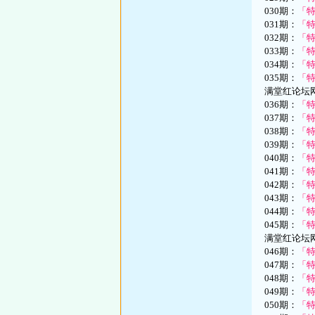
030期：
「
031期：
「
032期：
「
033期：
「
034期：
「
035期：
「
满堂红论坛
036期：
「
037期：
「
038期：
「
039期：
「
040期：
「
041期：
「
042期：
「
043期：
「
044期：
「
045期：
「
满堂红论坛
046期：
「
047期：
「
048期：
「
049期：
「
050期：
「