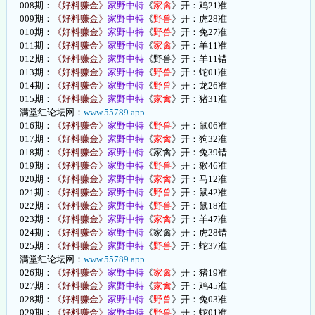
008期：
《好料赚金》
家野中特
《
家禽
》开：鸡21准
009期：
《好料赚金》
家野中特
《
野兽
》开：虎28准
010期：
《好料赚金》
家野中特
《
野兽
》开：兔27准
011期：
《好料赚金》
家野中特
《
家禽
》开：羊11准
012期：
《好料赚金》
家野中特
《野兽》开：羊11错
013期：
《好料赚金》
家野中特
《
野兽
》开：蛇01准
014期：
《好料赚金》
家野中特
《
野兽
》开：龙26准
015期：
《好料赚金》
家野中特
《
家禽
》开：猪31准
满堂红论坛网：
www.55789.app
016期：
《好料赚金》
家野中特
《
野兽
》开：鼠06准
017期：
《好料赚金》
家野中特
《
家禽
》开：狗32准
018期：
《好料赚金》
家野中特
《家禽》开：兔39错
019期：
《好料赚金》
家野中特
《
野兽
》开：猴46准
020期：
《好料赚金》
家野中特
《
家禽
》开：马12准
021期：
《好料赚金》
家野中特
《
野兽
》开：鼠42准
022期：
《好料赚金》
家野中特
《
野兽
》开：鼠18准
023期：
《好料赚金》
家野中特
《
家禽
》开：羊47准
024期：
《好料赚金》
家野中特
《家禽》开：虎28错
025期：
《好料赚金》
家野中特
《
野兽
》开：蛇37准
满堂红论坛网：
www.55789.app
026期：
《好料赚金》
家野中特
《
家禽
》开：猪19准
027期：
《好料赚金》
家野中特
《
家禽
》开：鸡45准
028期：
《好料赚金》
家野中特
《
野兽
》开：兔03准
029期：
《好料赚金》
家野中特
《
野兽
》开：蛇01准