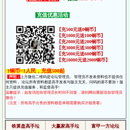
充值优惠活动
【充500元送0铜币】
【充1000元送100铜币】
【充2000元送200铜币】
【充3000元送300铜币】
【充5000元送600铜币】
【充10000元送2000铜币】
1铜币=1人民，充值500起
声明：
上方微信二维码是论坛管理员。 管理员不发表资料也不提供任
何资料， 论坛所有资料都是高手发表与版主无关。问码的请不要加！版
主只提供充值服务，和监督高手!
温馨提示：如发消息给管理员长时间不回复，请到网站重新添加管理员
微信！
（注意：所有高手出售的资料都是单期需要购买才能查看）
铁算盘高手坛
大赢家高手坛
富甲一方论坛