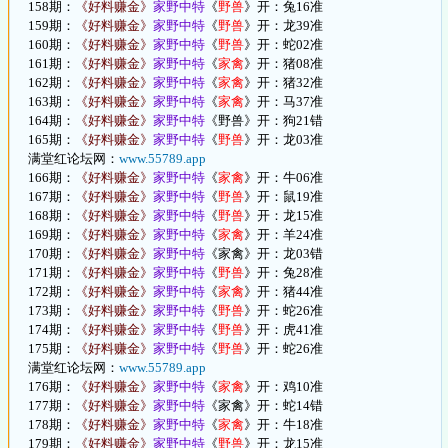
158期：
《好料赚金》
家野中特
《
野兽
》开：兔16准
159期：
《好料赚金》
家野中特
《
野兽
》开：龙39准
160期：
《好料赚金》
家野中特
《
野兽
》开：蛇02准
161期：
《好料赚金》
家野中特
《
家禽
》开：猪08准
162期：
《好料赚金》
家野中特
《
家禽
》开：猪32准
163期：
《好料赚金》
家野中特
《
家禽
》开：马37准
164期：
《好料赚金》
家野中特
《野兽》开：狗21错
165期：
《好料赚金》
家野中特
《
野兽
》开：龙03准
满堂红论坛网：
www.55789.app
166期：
《好料赚金》
家野中特
《
家禽
》开：牛06准
167期：
《好料赚金》
家野中特
《
野兽
》开：鼠19准
168期：
《好料赚金》
家野中特
《
野兽
》开：龙15准
169期：
《好料赚金》
家野中特
《
家禽
》开：羊24准
170期：
《好料赚金》
家野中特
《家禽》开：龙03错
171期：
《好料赚金》
家野中特
《
野兽
》开：兔28准
172期：
《好料赚金》
家野中特
《
家禽
》开：猪44准
173期：
《好料赚金》
家野中特
《
野兽
》开：蛇26准
174期：
《好料赚金》
家野中特
《
野兽
》开：虎41准
175期：
《好料赚金》
家野中特
《
野兽
》开：蛇26准
满堂红论坛网：
www.55789.app
176期：
《好料赚金》
家野中特
《
家禽
》开：鸡10准
177期：
《好料赚金》
家野中特
《家禽》开：蛇14错
178期：
《好料赚金》
家野中特
《
家禽
》开：牛18准
179期：
《好料赚金》
家野中特
《
野兽
》开：龙15准