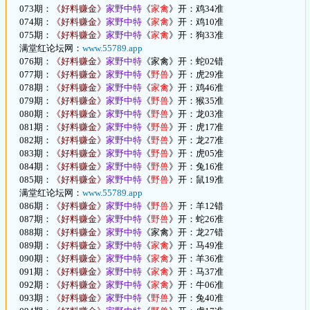
073期：
《好料赚金》
家野中特
《
家禽
》开：鸡34准
074期：
《好料赚金》
家野中特
《
家禽
》开：鸡10准
075期：
《好料赚金》
家野中特
《
家禽
》开：狗33准
满堂红论坛网：
www.55789.app
076期：
《好料赚金》
家野中特
《家禽》开：蛇02错
077期：
《好料赚金》
家野中特
《
野兽
》开：虎29准
078期：
《好料赚金》
家野中特
《
家禽
》开：鸡46准
079期：
《好料赚金》
家野中特
《
野兽
》开：猴35准
080期：
《好料赚金》
家野中特
《
野兽
》开：龙03准
081期：
《好料赚金》
家野中特
《
野兽
》开：虎17准
082期：
《好料赚金》
家野中特
《
野兽
》开：龙27准
083期：
《好料赚金》
家野中特
《
野兽
》开：虎05准
084期：
《好料赚金》
家野中特
《
野兽
》开：兔16准
085期：
《好料赚金》
家野中特
《
野兽
》开：鼠19准
满堂红论坛网：
www.55789.app
086期：
《好料赚金》
家野中特
《
野兽
》开：羊12错
087期：
《好料赚金》
家野中特
《
野兽
》开：蛇26准
088期：
《好料赚金》
家野中特
《家禽》开：龙27错
089期：
《好料赚金》
家野中特
《
家禽
》开：马49准
090期：
《好料赚金》
家野中特
《
家禽
》开：羊36准
091期：
《好料赚金》
家野中特
《
家禽
》开：马37准
092期：
《好料赚金》
家野中特
《
家禽
》开：牛06准
093期：
《好料赚金》
家野中特
《
野兽
》开：兔40准