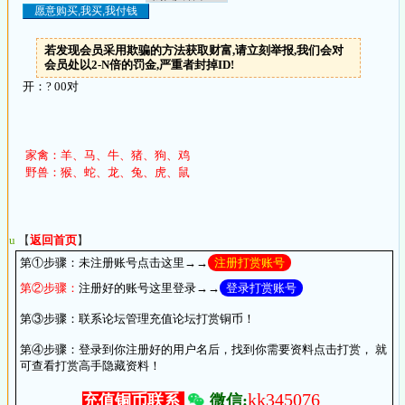
若发现会员采用欺骗的方法获取财富,请立刻举报,我们会对
会员处以2-N倍的罚金,严重者封掉ID!
开：? 00对
家禽：羊、马、牛、猪、狗、鸡
野兽：猴、蛇、龙、兔、虎、鼠
u
【
返回首页
】
第①步骤：
未注册账号点击这里→→
注册打赏账号
第②步骤：
注册好的账号这里登录→→
登录打赏账号
第③步骤：
联系论坛管理充值论坛打赏铜币！
第④步骤：
登录到你注册好的用户名后，找到你需要资料点击打赏， 就
可查看打赏高手隐藏资料！
kk345076
微信:
充值铜币联系