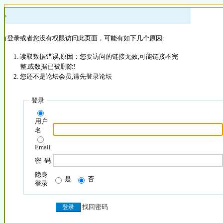
 »
没有登录或者您没有权限访问此页面，可能有如下几个原因:
读取数据错误,原因：您要访问的链接无效,可能链接不完
整,或数据已被删除!
您还不是论坛会员,请先登录论坛
登录
用户
名
Email
密 码
隐身
是
否
登录
找回密码