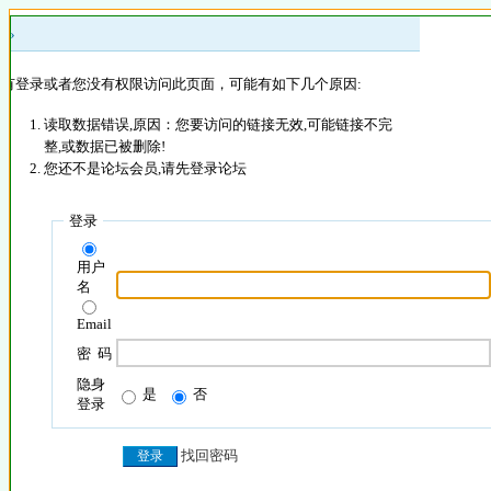
 »
没有登录或者您没有权限访问此页面，可能有如下几个原因:
读取数据错误,原因：您要访问的链接无效,可能链接不完
整,或数据已被删除!
您还不是论坛会员,请先登录论坛
登录
用户
名
Email
密 码
隐身
是
否
登录
找回密码