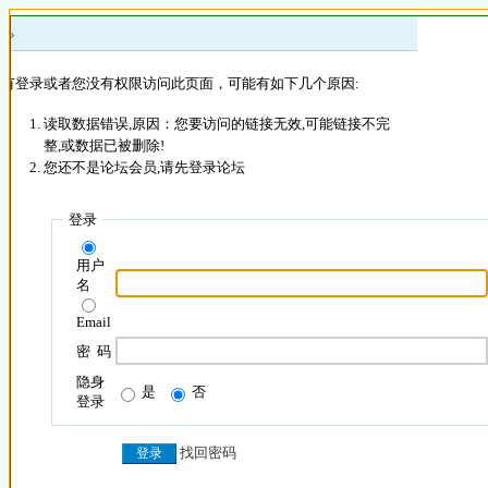
 »
没有登录或者您没有权限访问此页面，可能有如下几个原因:
读取数据错误,原因：您要访问的链接无效,可能链接不完
整,或数据已被删除!
您还不是论坛会员,请先登录论坛
登录
用户
名
Email
密 码
隐身
是
否
登录
找回密码